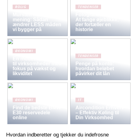
BOLIG
TENDENSER
Mursten med
Fotografiets kunst:
mening: Sådan
At fange øjeblikke,
ændrer LESS måden
der fortæller en
vi bygger på
historie
ØKONOMI
TENDENSER
En moderne løsning
til virksomheder med
Penge på konto:
fokus på vækst og
hvordan beløbet
likviditet
påvirker dit lån
ØKONOMI
IT
Find de bedste BMW
Aircondition Erhverv
E30 reservedele
– Effektiv Køling til
online
Din Virksomhed
Hvordan indberetter og tjekker du indefrosne