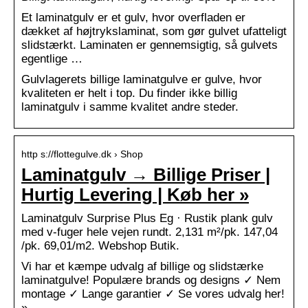
Et laminatgulv er et gulv, hvor overfladen er
dækket af højtrykslaminat, som gør gulvet ufatteligt
slidstærkt. Laminaten er gennemsigtig, så gulvets
egentlige …
Gulvlagerets billige laminatgulve er gulve, hvor
kvaliteten er helt i top. Du finder ikke billig
laminatgulv i samme kvalitet andre steder.
http s://flottegulve.dk › Shop
Laminatgulv → Billige Priser |
Hurtig Levering | Køb her »
Laminatgulv Surprise Plus Eg · Rustik plank gulv
med v-fuger hele vejen rundt. 2,131 m²/pk. 147,04
/pk. 69,01/m2. Webshop Butik.
Vi har et kæmpe udvalg af billige og slidstærke
laminatgulve! Populære brands og designs ✓ Nem
montage ✓ Lange garantier ✓ Se vores udvalg her!
»