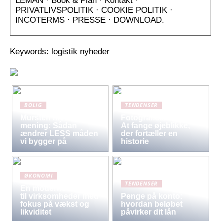
LEMAN · Book & Plan · Kontakt ·
PRIVATLIVSPOLITIK · COOKIE POLITIK ·
INCOTERMS · PRESSE · DOWNLOAD.
Keywords: logistik nyheder
BOLIG
TENDENSER
Mursten med
Fotografiets kunst:
mening: Sådan
At fange øjeblikke,
ændrer LESS måden
der fortæller en
vi bygger på
historie
ØKONOMI
TENDENSER
En moderne løsning
til virksomheder med
Penge på konto:
fokus på vækst og
hvordan beløbet
likviditet
påvirker dit lån