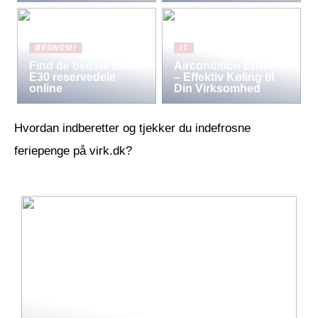
ØKONOMI
IT
Find de bedste BMW
Aircondition Erhverv
E30 reservedele
– Effektiv Køling til
online
Din Virksomhed
Hvordan indberetter og tjekker du indefrosne
feriepenge på virk.dk?