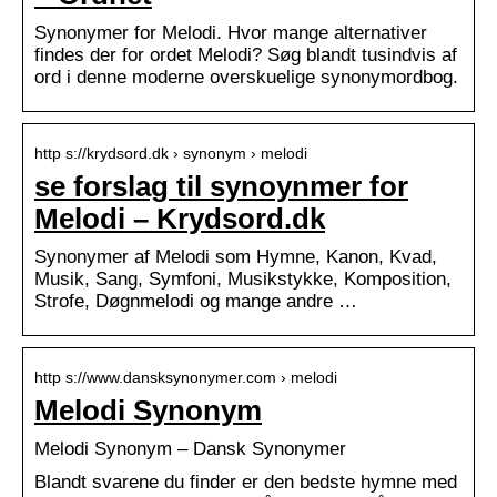
Synonymer for Melodi. Hvor mange alternativer
findes der for ordet Melodi? Søg blandt tusindvis af
ord i denne moderne overskuelige synonymordbog.
http s://krydsord.dk › synonym › melodi
se forslag til synoynmer for
Melodi – Krydsord.dk
Synonymer af Melodi som Hymne, Kanon, Kvad,
Musik, Sang, Symfoni, Musikstykke, Komposition,
Strofe, Døgnmelodi og mange andre …
http s://www.dansksynonymer.com › melodi
Melodi Synonym
Melodi Synonym – Dansk Synonymer
Blandt svarene du finder er den bedste hymne med