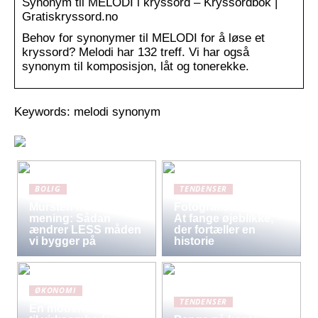
Synonym til MELODI i kryssord – Kryssordbok |
Gratiskryssord.no
Behov for synonymer til MELODI for å løse et
kryssord? Melodi har 132 treff. Vi har også
synonym til komposisjon, låt og tonerekke.
Keywords: melodi synonym
BOLIG
TENDENSER
Mursten med
Fotografiets kunst:
mening: Sådan
At fange øjeblikke,
ændrer LESS måden
der fortæller en
vi bygger på
historie
ØKONOMI
TENDENSER
En moderne løsning