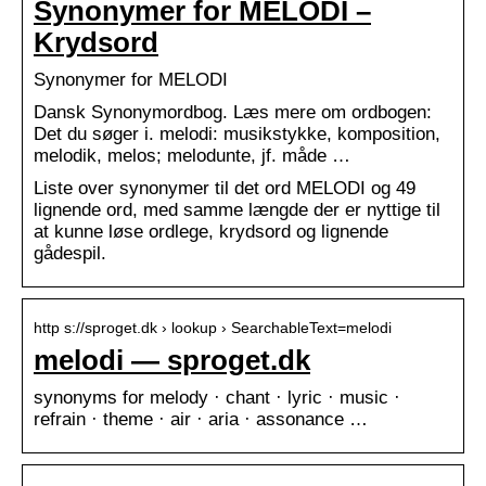
Synonymer for MELODI –
Krydsord
Synonymer for MELODI
Dansk Synonymordbog. Læs mere om ordbogen:
Det du søger i. melodi: musikstykke, komposition,
melodik, melos; melodunte, jf. måde …
Liste over synonymer til det ord MELODI og 49
lignende ord, med samme længde der er nyttige til
at kunne løse ordlege, krydsord og lignende
gådespil.
http s://sproget.dk › lookup › SearchableText=melodi
melodi — sproget.dk
synonyms for melody · chant · lyric · music ·
refrain · theme · air · aria · assonance …