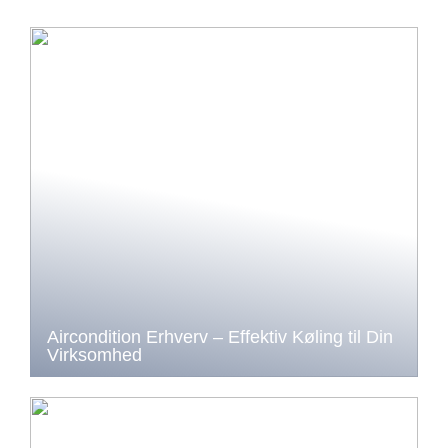
Aircondition Erhverv – Effektiv Køling til Din
Virksomhed