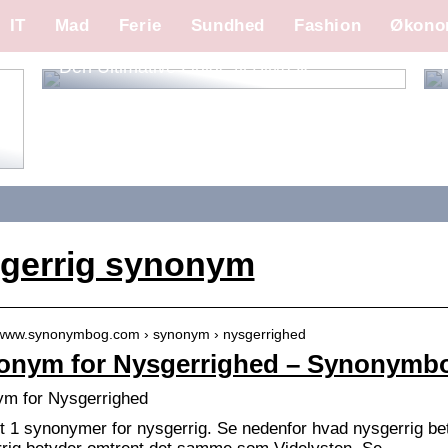
IT
Mad
Ferie
Sundhed
Fashion
Økono
Den Ultimative Guide til Bilvask
gerrig synonym
//www.synonymbog.com › synonym › nysgerrighed
onym for Nysgerrighed – Synonymb
m for Nysgerrighed
dt 1 synonymer for nysgerrig. Se nedenfor hvad nysgerrig b