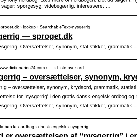
 sager; spørgesyg; videbegærlig, interesseret …
/sproget.dk › lookup › SearchableText=nysgerrig
gerrig — sproget.dk
ysgerrig. Oversættelser, synonym, statistikker, grammatik –
/www.dictionaries24.com › … › Liste over ord
errig – oversættelser, synonym, kr
rig – oversættelser, synonym, krydsord, grammatik, statisti
ttelse for ‘nysgerrig’ i den gratis dansk-engelsk ordbog og
ysgerrig. Oversættelser, synonym, statistikker, grammatik –
/da.bab.la › ordbog › dansk-engelsk › nysgerrig
 er oversættelsen af “nysgerrig” i e