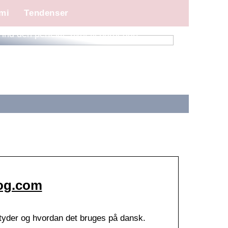
mi
Tendenser
Find den perfekte pynt til barnedåb
og.com
etyder og hvordan det bruges på dansk.