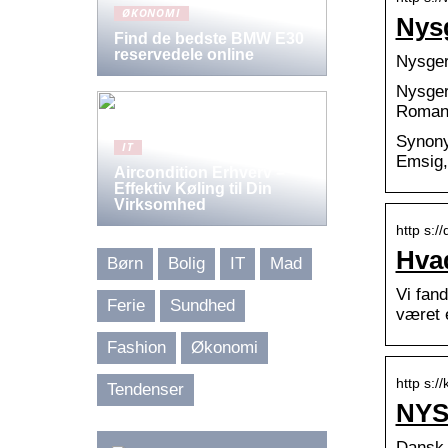
ØKONOMI
Nys
Find de bedste BMW E30
reservedele online
Nysger
Nysger
Roman,
Synony
IT
Emsig,
Aircondition Erhverv –
Effektiv Køling til Din
Virksomhed
http s:
Hva
Børn
Bolig
IT
Mad
Vi fan
Ferie
Sundhed
været 
Fashion
Økonomi
http s:/
Tendenser
NYS
Dansk 