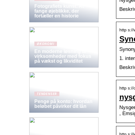
Nysger
Fotografiets kunst: At
Beskri
fange øjeblikke, der
fortæller en historie
http s:
Syn
ØKONOMI
Synony
En moderne løsning til
virksomheder med fokus
1. int
på vækst og likviditet
Beskri
http s:/
TENDENSER
nys
Penge på konto: hvordan
beløbet påvirker dit lån
Nysgerr
, Emsig
http s: