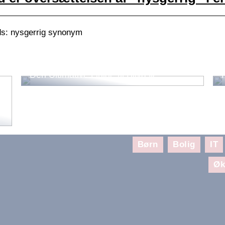
s: nysgerrig synonym
Den Ultimative Guide til Bilvask
Børn
Bolig
IT
Øk