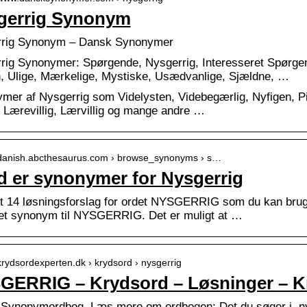
gerrig Synonym
rig Synonym – Dansk Synonymer
rig Synonymer: Spørgende, Nysgerrig, Interesseret Spørgen
 Ulige, Mærkelige, Mystiske, Usædvanlige, Sjældne, …
mer af Nysgerrig som Videlysten, Videbegærlig, Nyfigen, Pil
 Lærevillig, Lærvillig og mange andre …
//danish.abcthesaurus.com › browse_synonyms › s…
d er synonymer for Nysgerrig
dt 14 løsningsforslag for ordet NYSGERRIG som du kan bruge t
et synonym til NYSGERRIG. Det er muligt at …
/krydsordexperten.dk › krydsord › nysgerrig
GERRIG – Krydsord – Løsninger – K
Synonymordbog. Læs mere om ordbogen: Det du søger i. nys