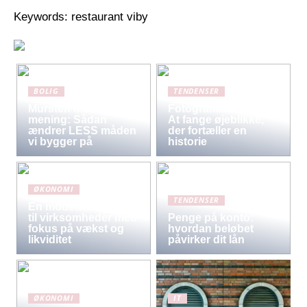
Keywords: restaurant viby
BOLIG
TENDENSER
Mursten med
Fotografiets kunst:
mening: Sådan
At fange øjeblikke,
ændrer LESS måden
der fortæller en
vi bygger på
historie
ØKONOMI
TENDENSER
En moderne løsning
til virksomheder med
Penge på konto:
fokus på vækst og
hvordan beløbet
likviditet
påvirker dit lån
ØKONOMI
IT