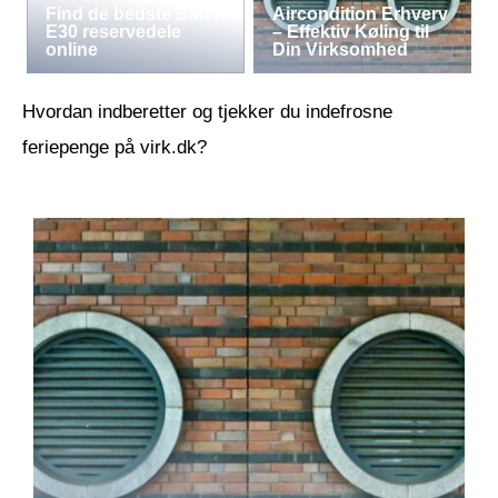
Find de bedste BMW
Aircondition Erhverv
E30 reservedele
– Effektiv Køling til
online
Din Virksomhed
Hvordan indberetter og tjekker du indefrosne
feriepenge på virk.dk?