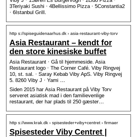
Viby J · 1Søren Es Burgervogn · 2Lido Pizza ·
3Teriyaki Sushi · 4Bellissimo Pizza · 5Constantia2
· 6Istanbul Grill.
http s://spiseguidenaarhus.dk › asia-restaurant-viby-torv
Asia Restaurant – kendt for
den store kinesiske buffet
Asia Restaurant · Gå til hjemmeside. Asia
Restaurant logo · The Corner Café. Viby Ringvej
10, st. sal. · Saray Kebab Viby ApS. Viby Ringvej
5. 8260 Viby J · Yami …
Siden 2015 har Asia Restaurant på Viby Torv
serveret asiatisk mad i den familievenlige
restaurant, der har plads til 250 gæster…
http s://www.krak.dk › spisesteder+viby+centret › firmaer
Spisesteder Viby Centret |