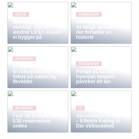
BOLIG
TENDENSER
Mursten med
Fotografiets kunst:
mening: Sådan
At fange øjeblikke,
ændrer LESS måden
der fortæller en
vi bygger på
historie
ØKONOMI
TENDENSER
En moderne løsning
til virksomheder med
Penge på konto:
fokus på vækst og
hvordan beløbet
likviditet
påvirker dit lån
ØKONOMI
IT
Find de bedste BMW
Aircondition Erhverv
E30 reservedele
– Effektiv Køling til
online
Din Virksomhed