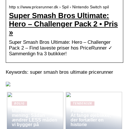
http s://www.pricerunner.dk › Spil › Nintendo Switch spil
Super Smash Bros Ultimate:
Hero – Challenger Pack 2 • Pris
»
Super Smash Bros Ultimate: Hero – Challenger
Pack 2 – Find laveste priser hos PriceRunner ✓
Sammenlign fra 3 butikker!
Keywords: super smash bros ultimate pricerunner
BOLIG
TENDENSER
Mursten med
Fotografiets kunst:
mening: Sådan
At fange øjeblikke,
ændrer LESS måden
der fortæller en
vi bygger på
historie