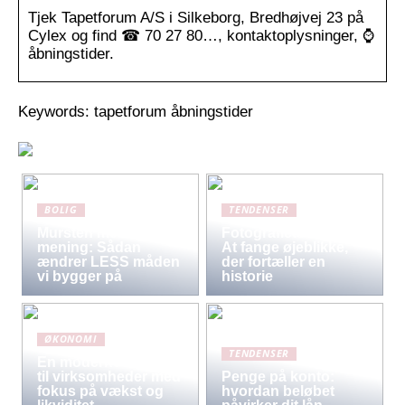
Tjek Tapetforum A/S i Silkeborg, Bredhøjvej 23 på
Cylex og find ☎ 70 27 80…, kontaktoplysninger, ⌚
åbningstider.
Keywords: tapetforum åbningstider
BOLIG
TENDENSER
Mursten med
Fotografiets kunst:
mening: Sådan
At fange øjeblikke,
ændrer LESS måden
der fortæller en
vi bygger på
historie
ØKONOMI
TENDENSER
En moderne løsning
til virksomheder med
Penge på konto:
fokus på vækst og
hvordan beløbet