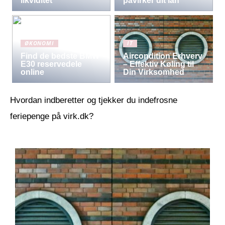
likviditet
påvirker dit lån
ØKONOMI
IT
Find de bedste BMW
Aircondition Erhverv
E30 reservedele
– Effektiv Køling til
online
Din Virksomhed
Hvordan indberetter og tjekker du indefrosne
feriepenge på virk.dk?