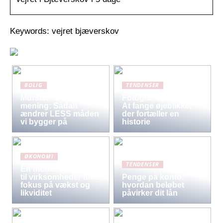
Keywords: vejret bjæverskov
BOLIG
TENDENSER
Mursten med
Fotografiets kunst:
mening: Sådan
At fange øjeblikke,
ændrer LESS måden
der fortæller en
vi bygger på
historie
ØKONOMI
TENDENSER
En moderne løsning
til virksomheder med
Penge på konto:
fokus på vækst og
hvordan beløbet
likviditet
påvirker dit lån