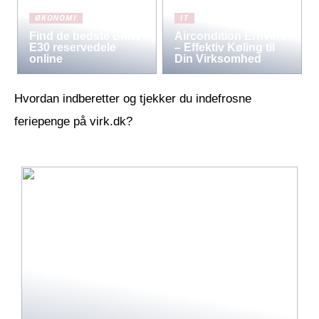
ØKONOMI
IT
Find de bedste BMW
Aircondition Erhverv
E30 reservedele
– Effektiv Køling til
online
Din Virksomhed
Hvordan indberetter og tjekker du indefrosne
feriepenge på virk.dk?