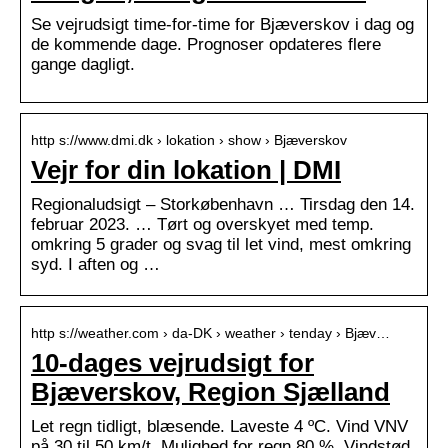
Se vejrudsigt time-for-time for Bjæverskov i dag og
de kommende dage. Prognoser opdateres flere
gange dagligt.
http s://www.dmi.dk › lokation › show › Bjæverskov
Vejr for din lokation | DMI
Regionaludsigt – Storkøbenhavn … Tirsdag den 14.
februar 2023. … Tørt og overskyet med temp.
omkring 5 grader og svag til let vind, mest omkring
syd. I aften og …
http s://weather.com › da-DK › weather › tenday › Bjæv…
10-dages vejrudsigt for
Bjæverskov, Region Sjælland
Let regn tidligt, blæsende. Laveste 4 ºC. Vind VNV
på 30 til 50 km/t. Mulighed for regn 80 %. Vindstød