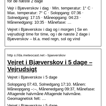
for de næste 2 dage
Vejr i Bjæverskov i dag · Min. temperatur: 1° C ·
Max. temperatur: 7° C · Solopgang: 07:36 ·
Solnedgang: 17:15 · Måneopgang: 04:23 ·
Månenedgang: 10:35 · Månefase: …
Vejret i Bjæverskov i dag og i morgen | Se en
vejrudsigt time for time, og i de næste 2 dage i
Bjæverskov – bl.a. med regn, sol og vind
http s://da.meteocast.net › bjaeverskov
Vejret i Bjæverskov i 5 dage –
Vejrudsigt
Vejret i Bjæverskov i 5 dage
Solopgang 07:43, Solnedgang 17:10. Månen:
Måneopgang –:–, Månenedgang 09:37, Månefase:
Aftagende halvmåne Aftagende halvmåne.
Geomagnetisk felt: …
Vejret i Bjæverskov i 5 dage