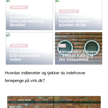
ØKONOMI
TENDENSER
En moderne løsning
til virksomheder med
Penge på konto:
fokus på vækst og
hvordan beløbet
likviditet
påvirker dit lån
ØKONOMI
IT
Find de bedste BMW
Aircondition Erhverv
E30 reservedele
– Effektiv Køling til
online
Din Virksomhed
Hvordan indberetter og tjekker du indefrosne
feriepenge på virk.dk?