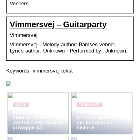
Venners …
Vimmersvej – Guitarparty
Vimmersvej
Vimmersvej · Melody author: Bamses venner, ·
Lyrics author: Unknown · Performed by: Unknown.
Keywords: vimmersvej tekst
BOLIG
TENDENSER
Mursten med
Fotografiets kunst:
mening: Sådan
At fange øjeblikke,
ændrer LESS måden
der fortæller en
vi bygger på
historie