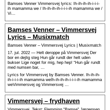
Bamses Venner Vimmersvej lyrics: Ih-ih-ih-ih-i-i-i-
ih mamamma we / Ih-ih-ih-ih-i-i-i-ih mamamma we /
Vi…
Bamses Venner – Vimmersvej
Lyrics – Musixmatch
Bamses Venner – Vimmersvej Lyrics | Musixmatch
17. jul. 2022 — Helt deroppe på Vimmersvej Der
bor en dejlig steg Hun går rundt der helt uden
bukser Lige noget for mig, hep hep! “Hun går rundt
med numsen bar, …
Lyrics for Vimmersvej by Bamses Venner. Ih-ih-ih-
ih-i-i-i-ih mamamma weIh-ih-ih-ih-i-i-i-ih mamamma
weVimmersvej og Vimmersvej …
Vimmersvej – frydhaven
Vimmersvej. Tekst: Flemming ”Bamse” Jørgensen.