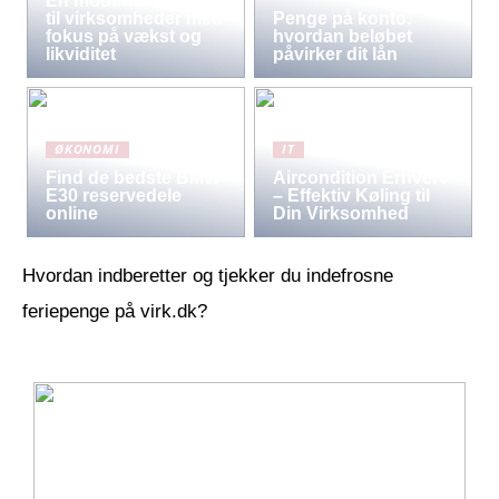
En moderne løsning
til virksomheder med
Penge på konto:
fokus på vækst og
hvordan beløbet
likviditet
påvirker dit lån
ØKONOMI
IT
Find de bedste BMW
Aircondition Erhverv
E30 reservedele
– Effektiv Køling til
online
Din Virksomhed
Hvordan indberetter og tjekker du indefrosne
feriepenge på virk.dk?