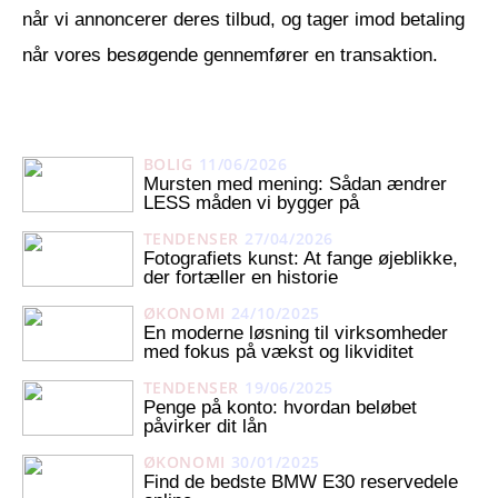
når vi annoncerer deres tilbud, og tager imod betaling
når vores besøgende gennemfører en transaktion.
BOLIG
11/06/2026
Mursten med mening: Sådan ændrer
LESS måden vi bygger på
TENDENSER
27/04/2026
Fotografiets kunst: At fange øjeblikke,
der fortæller en historie
ØKONOMI
24/10/2025
En moderne løsning til virksomheder
med fokus på vækst og likviditet
TENDENSER
19/06/2025
Penge på konto: hvordan beløbet
påvirker dit lån
ØKONOMI
30/01/2025
Find de bedste BMW E30 reservedele