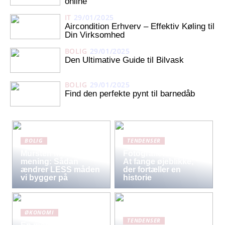
online
IT
29/01/2025
Aircondition Erhverv – Effektiv Køling til
Din Virksomhed
BOLIG
29/01/2025
Den Ultimative Guide til Bilvask
BOLIG
29/01/2025
Find den perfekte pynt til barnedåb
BOLIG
TENDENSER
Mursten med
Fotografiets kunst:
mening: Sådan
At fange øjeblikke,
ændrer LESS måden
der fortæller en
vi bygger på
historie
ØKONOMI
TENDENSER