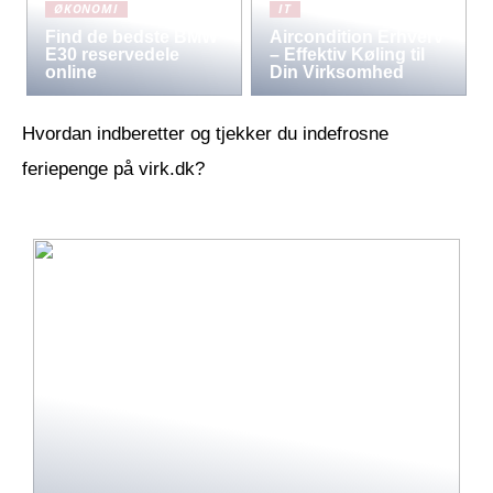
ØKONOMI
IT
Find de bedste BMW
Aircondition Erhverv
E30 reservedele
– Effektiv Køling til
online
Din Virksomhed
Hvordan indberetter og tjekker du indefrosne
feriepenge på virk.dk?