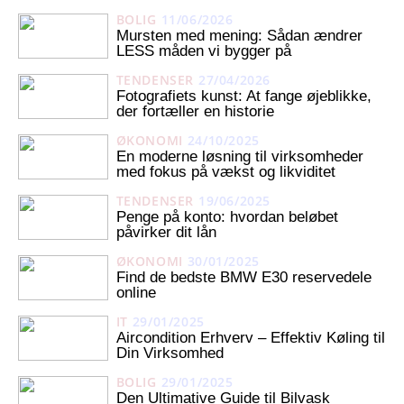
BOLIG
11/06/2026
Mursten med mening: Sådan ændrer
LESS måden vi bygger på
TENDENSER
27/04/2026
Fotografiets kunst: At fange øjeblikke,
der fortæller en historie
ØKONOMI
24/10/2025
En moderne løsning til virksomheder
med fokus på vækst og likviditet
TENDENSER
19/06/2025
Penge på konto: hvordan beløbet
påvirker dit lån
ØKONOMI
30/01/2025
Find de bedste BMW E30 reservedele
online
IT
29/01/2025
Aircondition Erhverv – Effektiv Køling til
Din Virksomhed
BOLIG
29/01/2025
Den Ultimative Guide til Bilvask