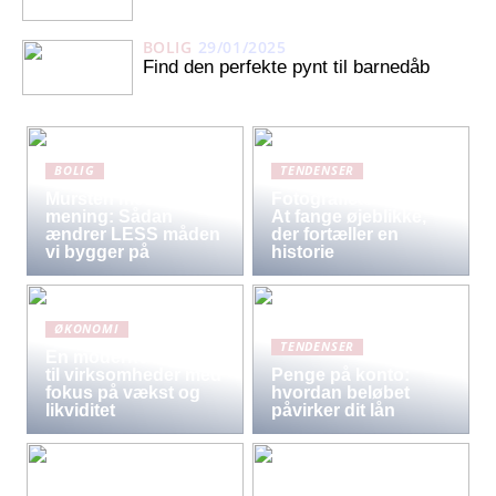
BOLIG
29/01/2025
Find den perfekte pynt til barnedåb
BOLIG
TENDENSER
Mursten med
Fotografiets kunst:
mening: Sådan
At fange øjeblikke,
ændrer LESS måden
der fortæller en
vi bygger på
historie
ØKONOMI
TENDENSER
En moderne løsning
til virksomheder med
Penge på konto:
fokus på vækst og
hvordan beløbet
likviditet
påvirker dit lån